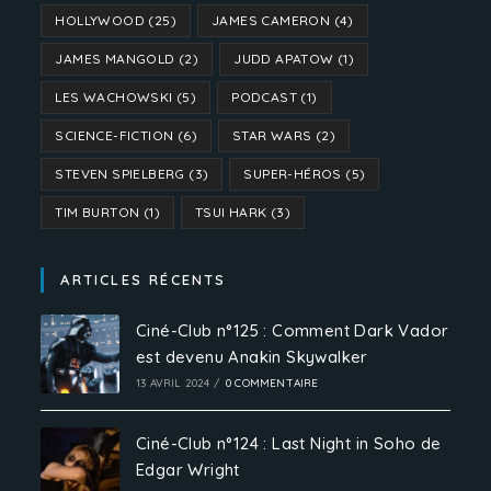
HOLLYWOOD
(25)
JAMES CAMERON
(4)
JAMES MANGOLD
(2)
JUDD APATOW
(1)
LES WACHOWSKI
(5)
PODCAST
(1)
SCIENCE-FICTION
(6)
STAR WARS
(2)
STEVEN SPIELBERG
(3)
SUPER-HÉROS
(5)
TIM BURTON
(1)
TSUI HARK
(3)
ARTICLES RÉCENTS
Ciné-Club n°125 : Comment Dark Vador
est devenu Anakin Skywalker
13 AVRIL 2024
/
0 COMMENTAIRE
Ciné-Club n°124 : Last Night in Soho de
Edgar Wright