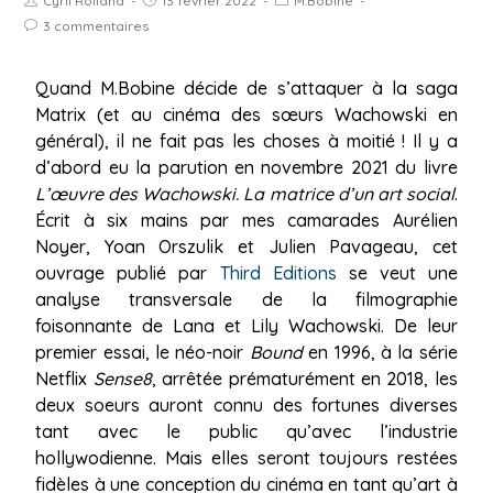
Cyril Rolland
13 février 2022
M.Bobine
3 commentaires
Quand M.Bobine décide de s’attaquer à la saga
Matrix
(et au cinéma des sœurs Wachowski en
général), il ne fait pas les choses à moitié ! Il y a
d’abord eu la parution en novembre 2021 du livre
L’
œuvre
des Wachowski. La matrice d’un art social
.
Écrit à six mains par mes camarades Aurélien
Noyer, Yoan Orszulik et Julien Pavageau, cet
ouvrage publié par
Third Editions
se veut une
analyse transversale de la filmographie
foisonnante de Lana et Lily Wachowski. De leur
premier essai, le néo-noir
Bound
en 1996, à la série
Netflix
Sense8
, arrêtée prématurément en 2018, les
deux soeurs auront connu des fortunes diverses
tant avec le public qu’avec l’industrie
hollywodienne. Mais elles seront toujours restées
fidèles à une conception du cinéma en tant qu’art à