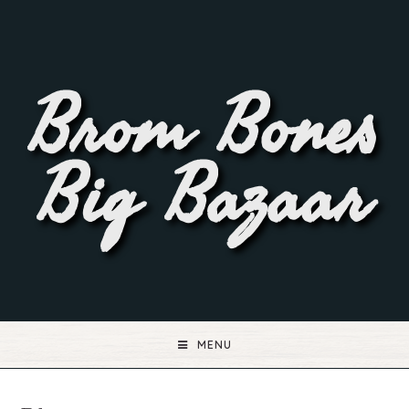
Brom Bones
Big Bazaar
MENU