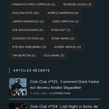
FRANCIS FORD COPPOLA
(2)
GEORGE LUCAS
(3)
HOLLYWOOD
(25)
JAMES CAMERON
(4)
JAMES MANGOLD
(2)
JUDD APATOW
(1)
LES WACHOWSKI
(5)
PODCAST
(1)
SCIENCE-FICTION
(6)
STAR WARS
(2)
STEVEN SPIELBERG
(3)
SUPER-HÉROS
(5)
TIM BURTON
(1)
TSUI HARK
(3)
ARTICLES RÉCENTS
Ciné-Club n°125 : Comment Dark Vador
est devenu Anakin Skywalker
13 AVRIL 2024
/
0 COMMENTAIRE
Ciné-Club n°124 : Last Night in Soho de