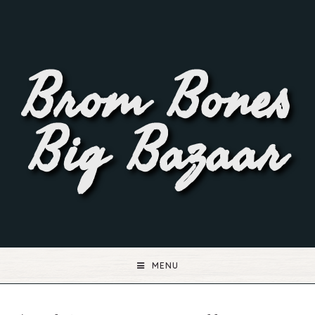
Brom Bones
Big Bazaar
MENU