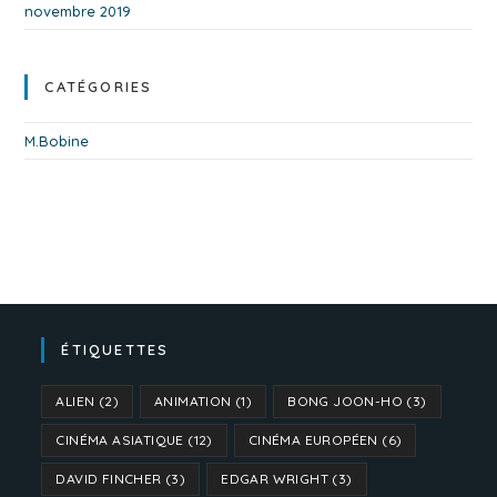
novembre 2019
CATÉGORIES
M.Bobine
ÉTIQUETTES
ALIEN
(2)
ANIMATION
(1)
BONG JOON-HO
(3)
CINÉMA ASIATIQUE
(12)
CINÉMA EUROPÉEN
(6)
DAVID FINCHER
(3)
EDGAR WRIGHT
(3)