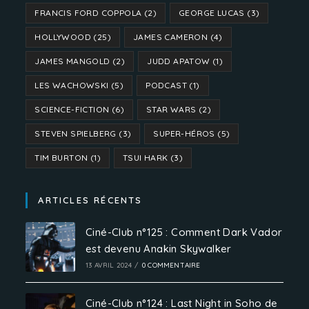
FRANCIS FORD COPPOLA
(2)
GEORGE LUCAS
(3)
HOLLYWOOD
(25)
JAMES CAMERON
(4)
JAMES MANGOLD
(2)
JUDD APATOW
(1)
LES WACHOWSKI
(5)
PODCAST
(1)
SCIENCE-FICTION
(6)
STAR WARS
(2)
STEVEN SPIELBERG
(3)
SUPER-HÉROS
(5)
TIM BURTON
(1)
TSUI HARK
(3)
ARTICLES RÉCENTS
Ciné-Club n°125 : Comment Dark Vador
est devenu Anakin Skywalker
13 AVRIL 2024
/
0 COMMENTAIRE
Ciné-Club n°124 : Last Night in Soho de