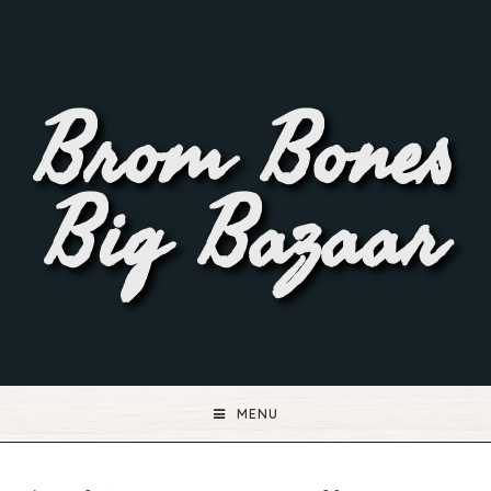
Brom Bones
Big Bazaar
MENU