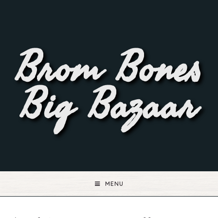
Brom Bones
Big Bazaar
MENU