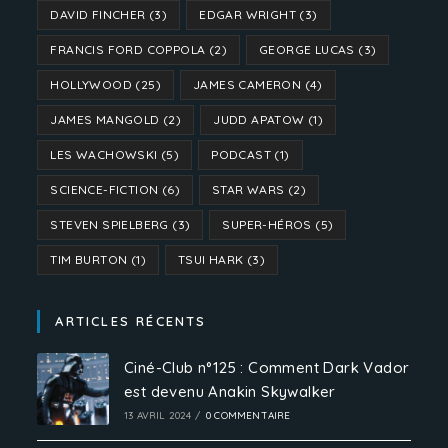
DAVID FINCHER
(3)
EDGAR WRIGHT
(3)
FRANCIS FORD COPPOLA
(2)
GEORGE LUCAS
(3)
HOLLYWOOD
(25)
JAMES CAMERON
(4)
JAMES MANGOLD
(2)
JUDD APATOW
(1)
LES WACHOWSKI
(5)
PODCAST
(1)
SCIENCE-FICTION
(6)
STAR WARS
(2)
STEVEN SPIELBERG
(3)
SUPER-HÉROS
(5)
TIM BURTON
(1)
TSUI HARK
(3)
ARTICLES RÉCENTS
Ciné-Club n°125 : Comment Dark Vador
est devenu Anakin Skywalker
13 AVRIL 2024
/
0 COMMENTAIRE