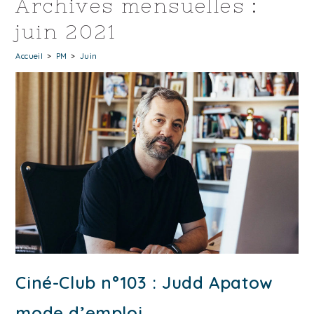
Archives mensuelles :
juin 2021
Accueil
>
PM
>
Juin
Ciné-Club n°103 : Judd Apatow
mode d’emploi