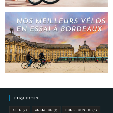
ÉTIQUETTES
ALIEN
(2)
ANIMATION
(1)
BONG JOON-HO
(3)