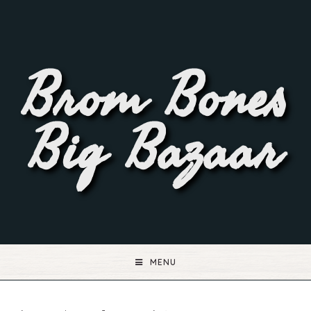
Brom Bones
Big Bazaar
MENU