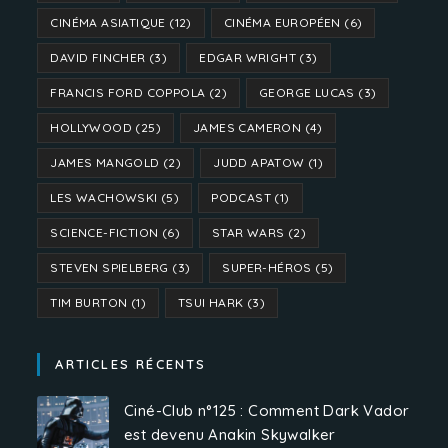
CINÉMA ASIATIQUE
(12)
CINÉMA EUROPÉEN
(6)
DAVID FINCHER
(3)
EDGAR WRIGHT
(3)
FRANCIS FORD COPPOLA
(2)
GEORGE LUCAS
(3)
HOLLYWOOD
(25)
JAMES CAMERON
(4)
JAMES MANGOLD
(2)
JUDD APATOW
(1)
LES WACHOWSKI
(5)
PODCAST
(1)
SCIENCE-FICTION
(6)
STAR WARS
(2)
STEVEN SPIELBERG
(3)
SUPER-HÉROS
(5)
TIM BURTON
(1)
TSUI HARK
(3)
ARTICLES RÉCENTS
Ciné-Club n°125 : Comment Dark Vador
est devenu Anakin Skywalker