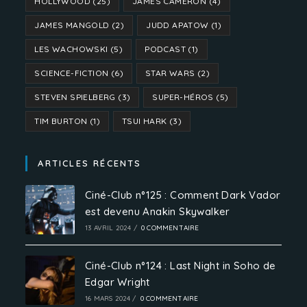
HOLLYWOOD
(25)
JAMES CAMERON
(4)
JAMES MANGOLD
(2)
JUDD APATOW
(1)
LES WACHOWSKI
(5)
PODCAST
(1)
SCIENCE-FICTION
(6)
STAR WARS
(2)
STEVEN SPIELBERG
(3)
SUPER-HÉROS
(5)
TIM BURTON
(1)
TSUI HARK
(3)
ARTICLES RÉCENTS
Ciné-Club n°125 : Comment Dark Vador
est devenu Anakin Skywalker
13 AVRIL 2024
/
0 COMMENTAIRE
Ciné-Club n°124 : Last Night in Soho de
Edgar Wright
16 MARS 2024
/
0 COMMENTAIRE