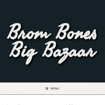
Brom Bones
Big Bazaar
MENU