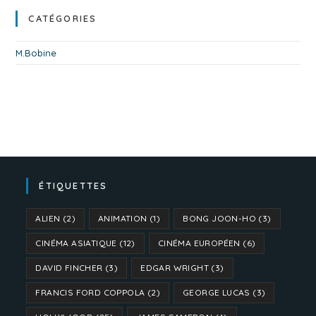
CATÉGORIES
M.Bobine
ÉTIQUETTES
ALIEN
(2)
ANIMATION
(1)
BONG JOON-HO
(3)
CINÉMA ASIATIQUE
(12)
CINÉMA EUROPÉEN
(6)
DAVID FINCHER
(3)
EDGAR WRIGHT
(3)
FRANCIS FORD COPPOLA
(2)
GEORGE LUCAS
(3)