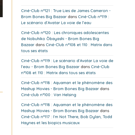
Ciné-Club n°121 : True Lies de James Cameron -
Brom Bones Big Bazaar
dans
Ciné-Club n°119 :
Le scénario d’Avatar La voie de l’eau
Ciné-Club n°120 : Les chroniques adolescentes
de Nobuhiko Ōbayashi - Brom Bones Big
Bazaar
dans
Ciné-Club n°108 et 110 : Matrix dans
tous ses états
Ciné-Club n°119 : Le scénario d'Avatar La voie de
l'eau - Brom Bones Big Bazaar
dans
Ciné-Club
n°108 et 110 : Matrix dans tous ses états
Ciné-Club n°118 : Aquaman et le phénomène des
Mashup Movies - Brom Bones Big Bazaar
dans
Ciné-club n°100 : Van Helsing
Ciné-Club n°118 : Aquaman et le phénomène des
Mashup Movies - Brom Bones Big Bazaar
dans
Ciné-Club n°117 : I’m Not There, Bob Dylan, Todd
Haynes et les biopics musicaux
,