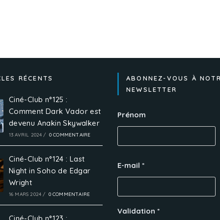
CLES RÉCENTS
ABONNEZ-VOUS À NOT
NEWSLETTER
Ciné-Club n°125 :
Comment Dark Vador est
Prénom
devenu Anakin Skywalker
13 AVRIL 2024
/
0 COMMENTAIRE
Ciné-Club n°124 : Last
E-mail
*
Night in Soho de Edgar
Wright
16 MARS 2024
/
0 COMMENTAIRE
Validation
*
Ciné-Club n°123 :