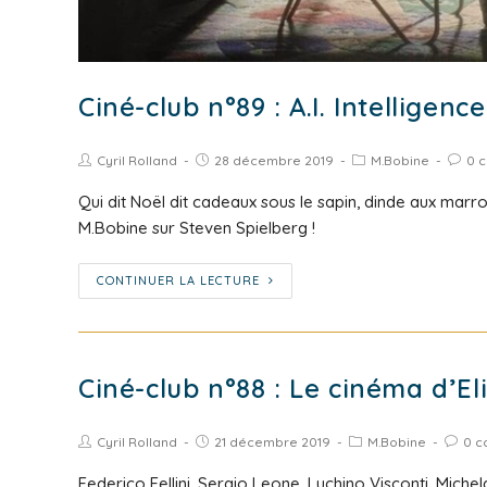
Ciné-club n°89 : A.I. Intelligence 
Cyril Rolland
28 décembre 2019
M.Bobine
0 
Qui dit Noël dit cadeaux sous le sapin, dinde aux marrons
M.Bobine sur Steven Spielberg !
CONTINUER LA LECTURE
Ciné-club n°88 : Le cinéma d’Eli
Cyril Rolland
21 décembre 2019
M.Bobine
0 c
Federico Fellini, Sergio Leone, Luchino Visconti, Miche