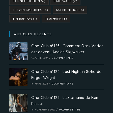
SCIENCE-FICTION
(6)
STAR WARS
(2)
STEVEN SPIELBERG
(3)
SUPER-HÉROS
(5)
TIM BURTON
(1)
TSUI HARK
(3)
ARTICLES RÉCENTS
Ciné-Club n°125 : Comment Dark Vador
est devenu Anakin Skywalker
13 AVRIL 2024
/
0 COMMENTAIRE
Ciné-Club n°124 : Last Night in Soho de
Edgar Wright
16 MARS 2024
/
0 COMMENTAIRE
Ciné-Club n°123 : Lisztomania de Ken
Russell
18 NOVEMBRE 2023
/
0 COMMENTAIRE