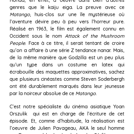
Honda, en effet, a oeuvré dans bien d’autres
genres que le
kaiju eiga. La preuve avec ce
Matango
, huis-clos sur une île mystérieuse où
l’aventure dévire peu à peu vers l’horreur pure.
Réalisé
en 1963, le film est également connu en
Occident sous le nom
Attack of the Mushroom
People
. Face à ce titre, il serait tentant de croire
qu’on a affaire à une série Z tendance nanar. Mais,
de la même manière que Godzilla est un peu plus
qu’un type dans un costume en latex qui
écrabouille des maquettes approximatives, sachez
que plusieurs cinéastes comme Steven Soderbergh
ont été durablement marqués dans leur jeunesse
par la noirceur absolue de ce
Matango
.
C’est notre spécialiste du cinéma asiatique Yoan
Orszulik
qui est en charge de l’écriture de cet
épisode. Et, comme d’habitude, la réalisation est
l’oeuvre de Julien Pavageau, AKA le seul homme