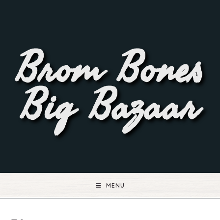
Brom Bones
Big Bazaar
MENU